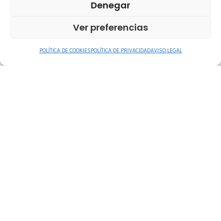
mensaje
Denegar
Ver preferencias
POLÍTICA DE COOKIES
POLÍTICA DE PRIVACIDAD
AVISO LEGAL
Acepto la
Política de privacidad
con el
CONSENTIMIENTO PARA EL TRATAMIENTO DE DATOS
PERSONALES, La Rayuela Bonsol SLU es el Responsable
del tratamiento de los datos personales del usuario y le
informa de que estos datos se tratarán de
conformidad con lo dispuesto en el Reglamento (UE)
2016/679, de 27 de abril (GDPR), y la Ley Orgánica
3/2018, de 5 de diciembre (LOPDGDD), por lo que se le