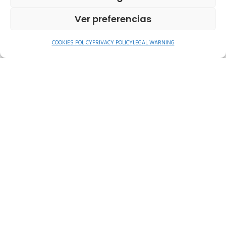
Ver preferencias
COOKIES POLICY
PRIVACY POLICY
LEGAL WARNING
I accept the
Privacy Policy
with the CONSENT FOR
THE PROCESSING OF PERSONAL DATA. La Rayuela Bonsol
SLU is responsible for the processing of the user's
personal data and informs you that these data will be
processed in accordance with the provisions of the
Regulation (EU). 2016/679, of April 27 (GDPR), and
Organic Law 3/2018, of December 5 (LOPDGDD),
therefore the following information on the processing
is provided: Purposes and legitimacy of the processing: